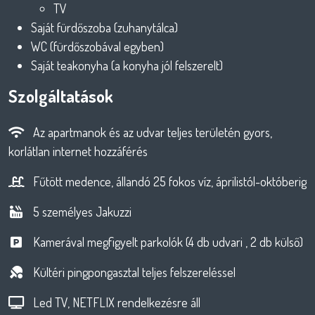
TV
Saját fürdőszoba (zuhanytálca)
WC (fürdőszobával egyben)
Saját teakonyha (a konyha jól felszerelt)
Szolgáltatások
Az apartmanok és az udvar teljes területén gyors,
korlátlan internet hozzáférés
Fűtött medence, állandó 25 fokos víz, áprilistól-októberig
5 személyes Jakuzzi
Kamerával megfigyelt parkolók (4 db udvari , 2 db külső)
Kültéri pingpongasztal teljes felszereléssel
Led TV, NETFLIX rendelkezésre áll